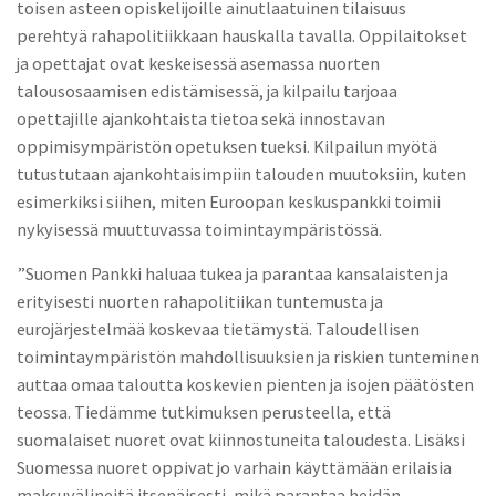
toisen asteen opiskelijoille ainutlaatuinen tilaisuus
perehtyä rahapolitiikkaan hauskalla tavalla. Oppilaitokset
ja opettajat ovat keskeisessä asemassa nuorten
talousosaamisen edistämisessä, ja kilpailu tarjoaa
opettajille ajankohtaista tietoa sekä innostavan
oppimisympäristön opetuksen tueksi. Kilpailun myötä
tutustutaan ajankohtaisimpiin talouden muutoksiin, kuten
esimerkiksi siihen, miten Euroopan keskuspankki toimii
nykyisessä muuttuvassa toimintaympäristössä.
”Suomen Pankki haluaa tukea ja parantaa kansalaisten ja
erityisesti nuorten rahapolitiikan tuntemusta ja
eurojärjestelmää koskevaa tietämystä. Taloudellisen
toimintaympäristön mahdollisuuksien ja riskien tunteminen
auttaa omaa taloutta koskevien pienten ja isojen päätösten
teossa. Tiedämme tutkimuksen perusteella, että
suomalaiset nuoret ovat kiinnostuneita taloudesta. Lisäksi
Suomessa nuoret oppivat jo varhain käyttämään erilaisia
maksuvälineitä itsenäisesti, mikä parantaa heidän