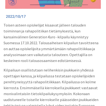
2022/10/17
Toisen asteen opiskelijat kisaavat jälleen talouden
toiminnan ja rahapolitiikan tietämyksestä, kun
kansainvälinen Generation €uro -kilpailu käynnistyy
Suomessa 17.10.2022. Talousaiheisen kilpailun tavoitteena
on auttaa opiskelijoita ymmärtämään rahapolitiikkaa ja
analysoimaan sen vaikutusta talouteen. Opettajilla on
keskeinen rooli talousosaamisen edistämisessä.
Kilpailuun osallistutaan nelihenkisin joukkuein yhdessä
opettajan kanssa, ja kilpailussa testataan opiskelijoiden
perehtyneisyyttä rahapolitiikkaan. Kilpailussa on kolme
kierrosta. Ensimmäisellä kierroksella joukkueet vastaavat
monivalintaisiin tietokilpailukysymyksiin. Kokonaan
uudistuneelle toiselle kierrokselle päässeiden joukkueiden
tehtävänä on valmistella lyhyt video jostakin Euroopan