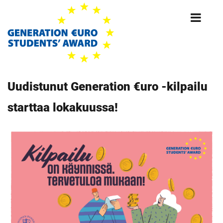
Skip
to
main
content
Uudistunut Generation €uro -kilpailu
starttaa lokakuussa!