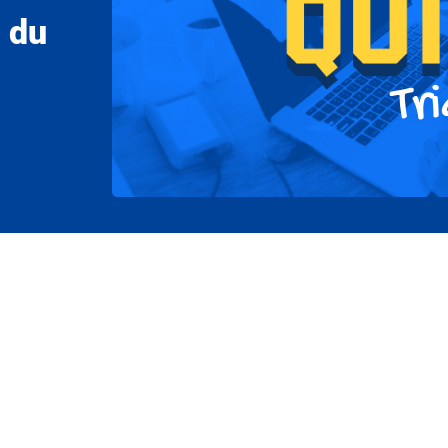
i du
Tri