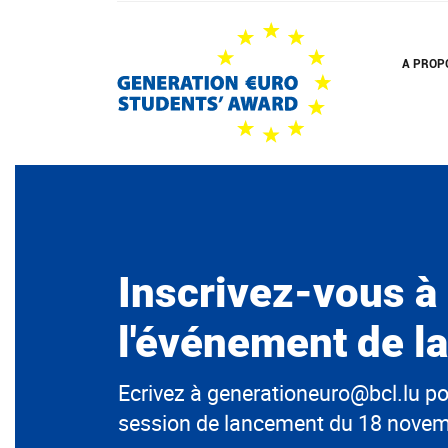
Skip
to
main
A PROP
content
Inscrivez-vous à
l'événement de l
Ecrivez à generationeuro@bcl.lu pou
session de lancement du 18 novem