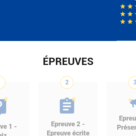
ÉPREUVES
1
2
Epreu
Epreuve 2 -
ve 1 -
Présen
Epreuve écrite
iz