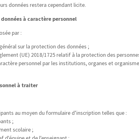
urs données restera cependant licite.
es données à caractère personnel
osée par :
 général sur la protection des données ;
 règlement (UE) 2018/1725 relatif à la protection des personn
actère personnel par les institutions, organes et organismes
sonnel à traiter
cipants au moyen du formulaire d’inscription telles que :
ants ;
ment scolaire ;
f d'équipe et de l'enseignant ;