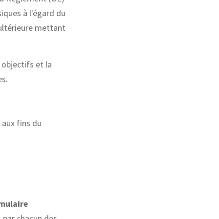
iques à l'égard du
 ultérieure mettant
objectifs et la
es.
 aux fins du
mulaire
s par chacun des