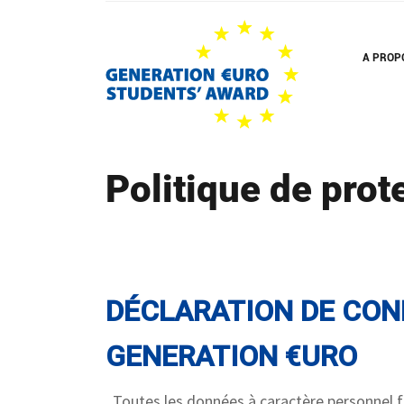
Skip
to
main
A PROP
content
Politique de pro
DÉCLARATION DE CONF
GENERATION €URO
Toutes les données à caractère personnel f