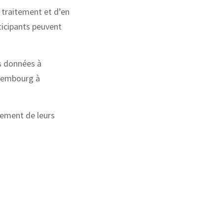
e traitement et d’en
ticipants peuvent
s données à
uxembourg à
itement de leurs