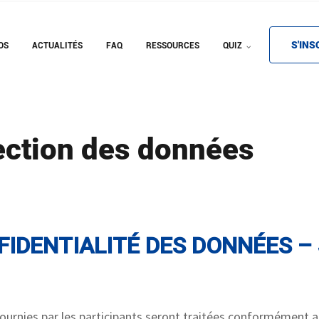
S'INS
OS
ACTUALITÉS
FAQ
RESSOURCES
QUIZ
tection des données
IDENTIALITÉ DES DONNÉES – 
ournies par les participants seront traitées conformément 