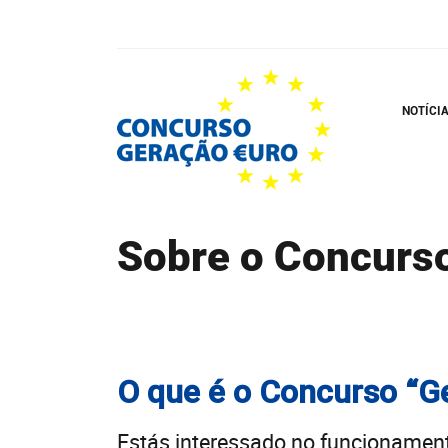
Skip
to
main
content
NOTÍCI
Sobre o Concurs
O que é o Concurso “G
Estás interessado no funcionamen