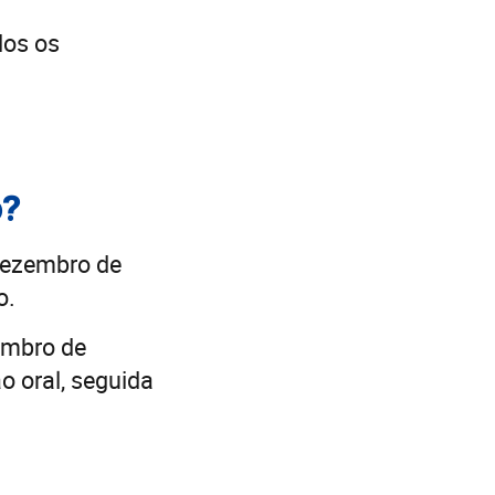
dos os
o?
 dezembro de
o.
embro de
o oral, seguida