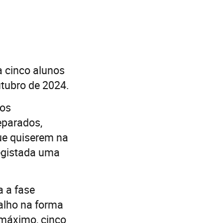
a cinco alunos
outubro de 2024.
sos
eparados,
ue quiserem na
registada uma
a a fase
balho na forma
 máximo, cinco