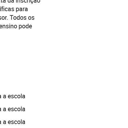
ta da inscrição
íficas para
sor. Todos os
ensino pode
a a escola
a a escola
a a escola