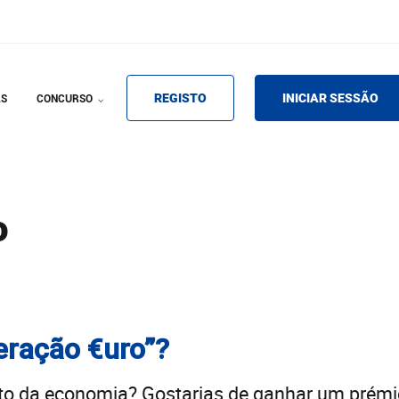
REGISTO
INICIAR SESSÃO
AS
CONCURSO
o
eração €uro”?
to da economia? Gostarias de ganhar um prémio